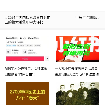
2024年国内搜索流量排名前
甲辰年·念四姨
五的搜索引擎年中大评比
AI数字人替你打工，女性成长
一大批小红书作者停更…流量
口播躺着“时间自由”！
来源“倒反天罡”：从 “算法主动
推送” 倾斜到 “需求驱动SEO被
动搜索”