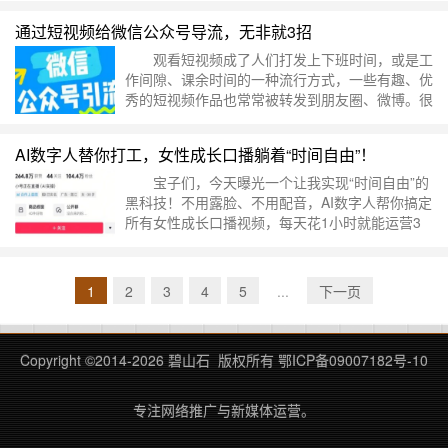
通过短视频给微信公众号导流，无非就3招
观看短视频成了人们打发上下班时间，或是工
作间隙、课余时间的一种流行方式，一些有趣、优
秀的短视频作品也常常被转发到朋友圈、微博。很
多短视频创作者开始建立自己的公众号，并利用短
视频给微信公众号导流。为什么要这样做呢？
AI数字人替你打工，女性成长口播躺着“时间自由”！
通常我们会把短视频投放到各个平台上进行发
布，可是一个播放量多少的信息，并不会给我们详
宝子们，今天曝光一个让我实现“时间自由”的
细的数据帮助我们去了解粉丝资源。而微信公众号
黑科技！不用露脸、不用配音，AI数字人帮你搞定
的后台有着强大的数据库，通过短视频给微信公众
所有女性成长口播视频，每天花1小时就能运营3
号导……
继续阅读 »
个账号，关键还能零成本批量生产内容，这波AI羊
毛必须薅到秃！ 🔥女性成长赛道有多香？ 刷
短视频时是不是总刷到“女生必看的5个逆袭技巧”
1
2
3
4
5
...
下一页
“30岁后如何实现经济独立”这类视频？没错，女性
成长赛道就是短视频界的“常青树”！从职场干货到
情感疗愈，从自我提升到生活感悟……
继续阅读 »
Copyright ©2014-
2026 碧山石 版权所有
鄂ICP备09007182号-10
专注网络推广与新媒体运营。