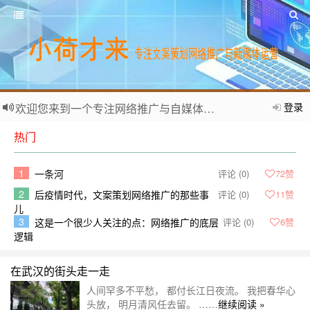
登录
欢迎您来到一个专注网络推广与自媒体运营的个人网站。
热门
1
一条河
评论 (0)
72
赞
2
后疫情时代，文案策划网络推广的那些事
评论 (0)
11
赞
儿
3
这是一个很少人关注的点：网络推广的底层
评论 (0)
6
赞
逻辑
在武汉的街头走一走
人间罕多不平愁， 都付长江日夜流。 我把春华心
头放， 明月清风任去留。 ……
继续阅读 »