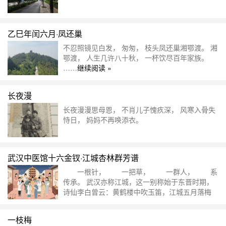
乙巳年闰六月·凤还巢
不忍照镜见白发， 匆匆， 枝头凤还巢湘鄂渡。 湘
鄂渡， 人生几许八十秋， 一杯饮尽百年家族。
……
继续阅读 »
长夜漫
长夜漫漫思母恩， 不肖儿子愧疚深， 风寒入骨失
恃日， 妈妈不再唤添衣。
作于公历2026年2月19日凌晨 ……
继续阅读
»
武汉中医馆十六金钗·江城杏林群芳谱
一根针， 一把草， 一群人， 系
传承。 武汉亦称江城，这一别称始于东晋时期，
诗仙李白曾云：黄鹤楼中吹玉笛，江城五月落梅
花。武汉自明清以来八方中医汇集，名医辈出，有
游医、儒医、世医，聚各医术流派之长，同时中药
一枝梅
行、号、店、铺甚多，传统秘方名药久盛不衰。民