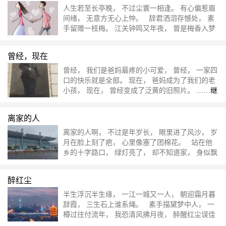
国时统计中医1559人，但1912年后的当时历届政
人生若至长亭晚， 不过尘寰一相逢。 有心偏惹眉
府曾多次提出“废止中医，不用中药”，对中医发展
间绪， 无意方无心上忡。 辞君洒泪存憾处， 素
影响颇重，故从1929年起武汉中医药……
继续阅
手留赠一枝梅。 江关钟鸣又年夜， 曾是梅香入梦
读 »
来。 ……
继续阅读 »
曾经，现在
曾经， 我们是爸妈最疼的小可爱， 曾经， 一家四
口的快乐就是全部。 现在， 爸妈成为了我们的老
小孩， 现在， 曾经变成了泛黄的旧照片。 ……
继
续阅读 »
离家的人
离家的人啊， 不过是年岁长， 眼里进了风沙， 岁
月在脸上刻了疤， 心里像塞了团棉花。 站在他
乡的十字路口， 绿灯亮了， 却不知道家， 身似飘
絮雨落溅灯花。 后记：2006年漂到浙江义乌，
出义乌客运站有感，一个男人的脆弱往往就在那一
醉红尘
瞬，嗯，让我缓缓，还是坚强^_^ ……
继续阅读 »
半生浮沉半生缘， 一江一城又一人， 朝迎霜月暮
辞霞， 三生石上谁系绳。 素手描黛梦中人， 一
樽过往付流年， 我恐清风拂月夜， 醉醒红尘误佳
人。 ……
继续阅读 »