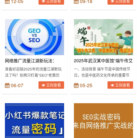
12-05
09-18
立刻查看
立刻查看
频作品也常常被转发到朋友圈、微
远超ChatGPT、TikTok、微信这些
博。很多短视频创作者开始建立自己
老牌产品，不少人都在试着用它的功
的公众号，并利用短视频给微信公众
能，尤其做PPT和思维导图时，又方
号导流。为什么要这样做呢？
便又省时间。下面先说一下
通常我们会把短视频投放到各个平台
DeepSeek一键生成PPT的原理，授
上进行发布，可是一个播放量多少的
人以鱼不如授人以渔嘛，然后就手把
信息，并不会给我们详细的数据帮助
手分五步教大家怎么用DeepSeek做
我们去了解粉丝资源。而微信公众号
出好看的PPT。 DeepSeek一键
的后台有着强大的数据库，通过短视
生成PPT的……
频给微信公众号导……
网络推广流量江湖新玩法：
2025年武汉某中医馆“端午传艾
SEO与GEO有什么不同，2025
香，中医惠民生”活动策划方案
准备好迎接2025年的流量江湖新玩
一、活动背景 端午节是中国传统节
法了吗？别再只盯着“SEO”老黄历
日，也是中医药文化传承的重要节
年该怎么做seo和geo？
了，“GEO”这位新顶流已经强势登
点。武汉作为中医药资源丰富的城
06-07
05-25
立刻查看
立刻查看
场！这可不是简单的字母游戏，而是
市，拥有某中医馆等知名中医机构。
关乎你的品牌能不能在AI时代被“看
结合两馆特色，策划以“弘扬中医文
见”、被“记住”、被“推荐”的关键战
化、服务百姓健康”为主题的端午惠
役！🍉 咱们用最潮最干的解读，掰
民活动，旨在通过义诊、文化体验、
开揉碎说清楚它俩有啥不同，以及
健康科普等形式，提升市民对中医药
2025年怎么玩转这两条赛道！ ……
的认同感，同时推动中医诊疗与非遗
文化的融合。 二、活动主题 “端午传
艾香，中医惠民生” 副主题：弘扬中
医药文化，助力健康武汉 三、活动