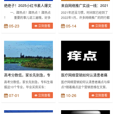
时间与地点 ……
绝绝子！2025小红书素人爆文
来自网络推广实战一线：2021
笔记五大流量密码及小红书爆
年末到2022年前，百度清理网
一、蹭热点！蹭热点 ！蹭热点
2021年还没习惯，时间就已经到了
！ 重要的事儿说三遍哦，好多
2022年1月，许多网络推广的同行都
款笔记创作攻略pdf
络，seo如何提高网站文章收录
人都说小红书起号难，又没推广预
有感觉，从2021年12月月中左右的
和排名呢？
05-23
05-14
立刻查看
立刻查看
算，咋提升曝光啊?其实蹭热点就是
时候，百度搜索可能开始了年底前最
个超快速有效的办法。把标题往热点
后一波的网络清理，这从业内群里同
上靠，狠狠撸一波平台流量。咱素人
行交流也可以印证，从同行和我自己
运营小红书，“我”是谁？我在哪儿?
的体验，这次网络清理大致有以下几
根本冒得人在乎，但像”j人“这种出圈
个特点： 1、度娘提高了网站文章收
的标签，用户代入感超强，一下就勾
录的标准，同时也极大地延长了收录
起好奇心了。在我看来，热点按时效
的时限，比如之前当天或第二天就可
能分成短、中、长期三种。 1、
以收录的，可能需要一个星期后才能
短期热点就是那些“出圈名场面”，像
收录那么几篇。 2、度娘K掉了一
最近……
批……
高考分数低，家长先别急，专
医疗网络营销如何认清患者痛
科生填报这10个专业，毕业买
点与痒点?
高考分数低，家长先别急，专科生填
医疗网络营销如何认清患者痛点与痒
报这10个专业，毕业买房买车：
点?随着痛点这个营销思维在文案、
房买车
2018年高考成绩已经出来了，现在
策划、优化、推广等做营销的群体里
07-01
10-26
立刻查看
立刻查看
的状况也就是这个样子了： 分数
面泛滥开，现在写一篇文章、做一个
600+的考生和家长，可以满怀喜悦
专题，开口痛点、闭口痛点的，好像
地对一大把985、211大学挑挑拣
不把患者的痛点挂在嘴边，都不好意
拣，光宗耀祖啊！ 但对于许多
思说你是做网络营销的。可是你真的