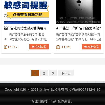
400+的考生和家长来说，势必无比
了解痛点了吗?你还知道什么是痒点
纠结。 一种情况是，家长能耐心地
吗?那些月到诊几百上千的医疗网络
了解、对比一些专科，特别是这些大
营销团队和我们这些业绩平庸的团队
学的优势专业，如果孩子能够报上专
相比，他们比我们高明在哪里呢?一
科院校的强势专业的话，毕业后工
弯涢水今天和大家聊聊医疗网络营销
作、薪酬也是……
如何认清患者痛点……
新广告法网站敏感词替换用词
新广告法下的广告词该怎么做?
讨论
新广告法于2015年9月1日启
新广告法下的广告词该怎么做?一弯
动，众家医院纷纷在八月底大加班，
涢水善意提醒业界同行们：切不可越
这可是苦了不少文案、美工。正所谓
雷池半步！《广告法》第九条规定，
09-17
09-12
立刻查看
立刻查看
上有政策、下有对策，下面将一些违
广告不得使用“国家级”、“最高级”、
规的修饰词替换与大家分享。 替换
“最佳”等用语。对于这一法规，一些
词说明 国家级、世界级、最高级、
广告业主没有想到整改清理，而是刮
顶级、顶尖替换成——高级第一、唯
起“头脑风暴”，尝试修改起涉嫌违反
一、首个——替换成：先进 首选
广告法的广告文案。在某著名电商网
——替换成：优选 首家、独家——
站上，有燕窝销售店铺在首页打出广
1
2
3
下一页
全力 精确——准确 填补国内空白
告标语，称“燕窝销售额是第二名的4
——空白 (直接删除) 金牌、名牌
倍以上”，某手机品牌上的平面广告
——品牌 优秀——先进 世界领先
中写道“单品销量比亚军高”，更有商
Copyright ©2014-
2026 碧山石 版权所有
鄂ICP备09007182号-10
——遥遥领……
家发……
专注网络推广与新媒体运营。