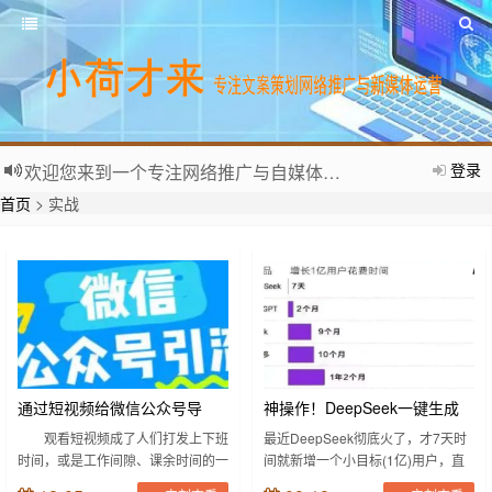
登录
欢迎您来到一个专注网络推广与自媒体运营的个人网站。
首页
> 实战
通过短视频给微信公众号导
神操作！DeepSeek一键生成
流，无非就3招
PPT，只需5步
观看短视频成了人们打发上下班
最近DeepSeek彻底火了，才7天时
时间，或是工作间隙、课余时间的一
间就新增一个小目标(1亿)用户，直
种流行方式，一些有趣、优秀的短视
接成了全球关注的焦点 ——这速度