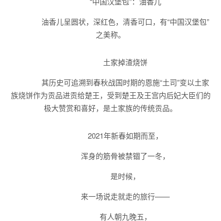
“中国汉堡包”：油香儿
油香儿呈圆状，深红色，清香可口，有“中国汉堡包”
之美称。
土家掉渣烧饼
其历史可追溯到春秋战国时期的恩施“土司”变以土家
族烧饼作为贡品进贡给楚王，受到楚王及王宫内后妃大臣们的
极大赞赏和喜好，是土家族的传统贡品。
2021年新春如期而至，
浑身的筋骨被禁锢了一冬，
是时候，
来一场说走就走的旅行——
有人朝九晚五，