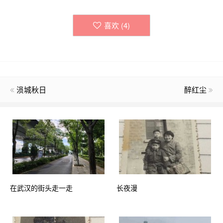
喜欢 (
4
)
涢城秋日
醉红尘
在武汉的街头走一走
长夜漫