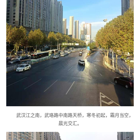
武汉江之南，武珞路中南路天桥，寒冬初起，霜月当空，
晨光交汇。