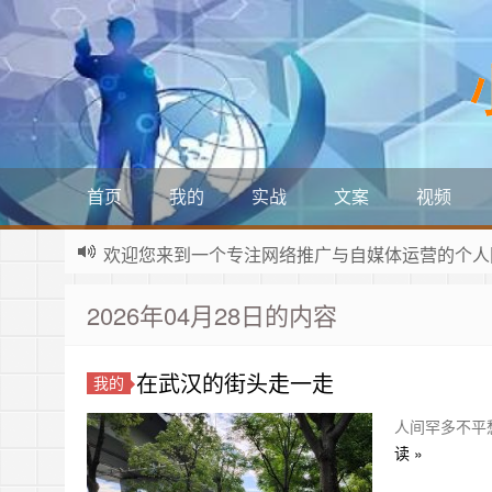
首页
我的
实战
文案
视频
欢迎您来到一个专注网络推广与自媒体运营的个人
2026年04月28日的内容
在武汉的街头走一走
我的
人间罕多不平
读 »