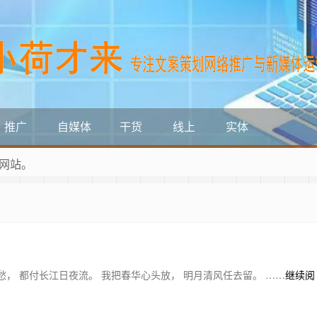
推广
自媒体
干货
线上
实体
网站。
愁， 都付长江日夜流。 我把春华心头放， 明月清风任去留。 ……
继续阅